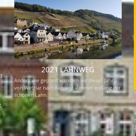
2021 LAHNWEG
d
Anders wie geplant wandern wir dieses Jahr
von Wetzlar nach Koblenz – immer entlang der
schönen Lahn.
g
(