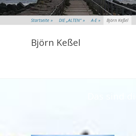
Startseite
»
DIE „ALTEN“
»
A-E
»
Björn Keßel
Björn Keßel
Das sind d