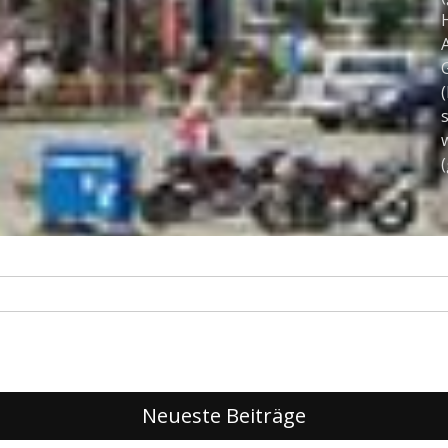
H
A
(
s
w
Neueste Beiträge