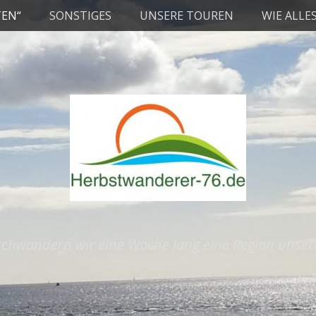
TEN“
SONSTIGES
UNSERE TOUREN
WIE ALLE
rchwandern wir eine Woche lang eine Region unse