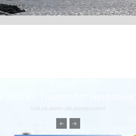
ie letzten Touren der Herbstwa
Und sie waren alle wunderschön!