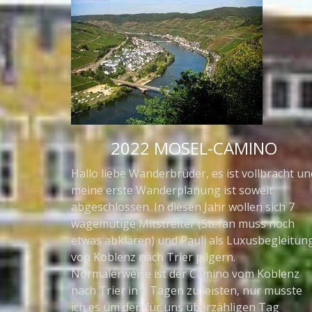
2022 MOSEL-CAMINO
Hallo liebe Wanderbrüder, es ist vollbracht un
meine erste Wanderplanung ist soweit
abgeschlossen. In diesen Jahr wollen sich 7
wagemutige Mitstreiter (Stefan muss noch
etwas abklären) und Pauli als Luxusbegleitun
von Koblenz nach Trier pilgern.
Normalerweise ist der Camino vom Koblenz
nach Trier in 8 Tagen zu leisten, nur musste
ich es um den für uns überzähligen Tag