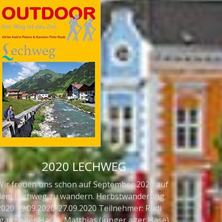
2020 LECHWEG
Wir freuen uns schon auf September 2020 auf
dem Lechweg zu wandern. Herbstwanderung
2020 19.09.2020-27.09.2020 Teilnehmer: Rudi
ganz alter Hase), Matthias (junger alter Hase),