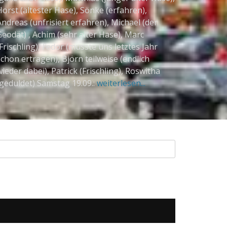
orst (ältester Hase), Sönke (erfahren),
ndreas (unfrisiert erfahren), Michael (der
Geodät) , Achim (sehr alter Hase), Marc
Frischling), Fedor (musste uns letztes Jahr
chon ertragen), Björn teilweise (endlich
ieder dabei), Patrick (Frischling), Roswitha
(geduldet) Samstag 19.09.:
weiterlesen...