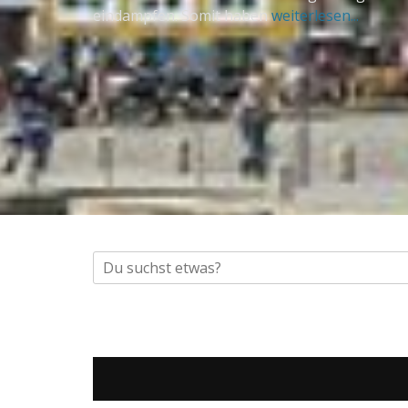
eindampfen. Somit haben
weiterlesen...
Suche
nach: