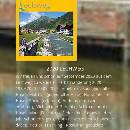
2020 LECHWEG
Wir freuen uns schon auf September 2020 auf dem
Lechweg zu wandern. Herbstwanderung 2020
19.09.2020-27.09.2020 Teilnehmer: Rudi (ganz alter
Hase), Matthias (junger alter Hase), Horst (ältester
Hase), Sönke (erfahren), Andreas (unfrisiert
erfahren), Michael (der Geodät) , Achim (sehr alter
Hase), Marc (Frischling), Fedor (musste uns letztes
Jahr schon ertragen), Björn teilweise (endlich wieder
dabei), Patrick (Frischling), Roswitha (geduldet)