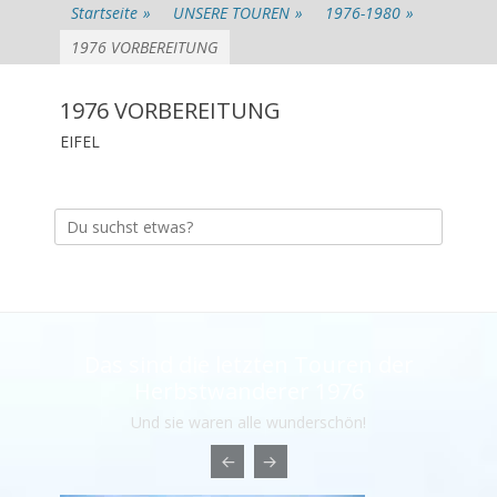
Startseite
»
UNSERE TOUREN
»
1976-1980
»
1976 VORBEREITUNG
1976 VORBEREITUNG
EIFEL
Suche
nach:
Das sind die letzten Touren der
Herbstwanderer 1976
Und sie waren alle wunderschön!