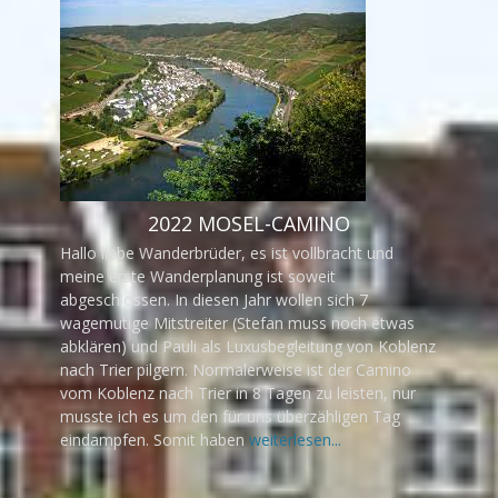
2022 MOSEL-CAMINO
Hallo liebe Wanderbrüder, es ist vollbracht und
meine erste Wanderplanung ist soweit
abgeschlossen. In diesen Jahr wollen sich 7
wagemutige Mitstreiter (Stefan muss noch etwas
abklären) und Pauli als Luxusbegleitung von Koblenz
nach Trier pilgern. Normalerweise ist der Camino
vom Koblenz nach Trier in 8 Tagen zu leisten, nur
musste ich es um den für uns überzähligen Tag
eindampfen. Somit haben
weiterlesen...