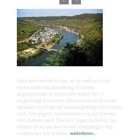
2022 MOSEL-CAMINO
Hallo liebe Wanderbrüder, es ist vollbracht und
meine erste Wanderplanung ist soweit
abgeschlossen. In diesen Jahr wollen sich 7
wagemutige Mitstreiter (Stefan muss noch etwas
abklären) und Pauli als Luxusbegleitung von Koblenz
nach Trier pilgern. Normalerweise ist der Camino
vom Koblenz nach Trier in 8 Tagen zu leisten, nur
musste ich es um den für uns überzähligen Tag
eindampfen. Somit haben
weiterlesen...