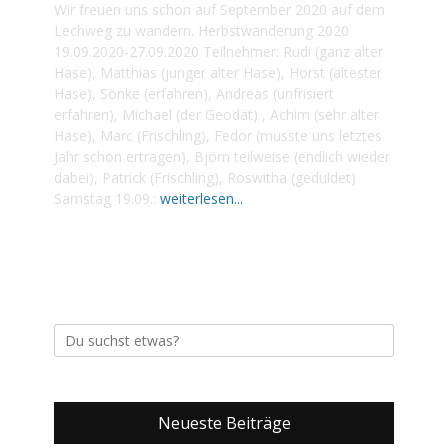
Wir freuen uns schon auf September 2020 auf dem
Lechweg zu wandern. Herbstwanderung 2020
19.09.2020-27.09.2020 Teilnehmer: Rudi (ganz alter
Hase), Matthias (junger alter Hase), Horst (ältester
Hase), Sönke (erfahren), Andreas (unfrisiert
erfahren), Michael (der Geodät) , Achim (sehr alter
Hase), Marc (Frischling), Fedor (musste uns letztes
Jahr schon ertragen), Björn teilweise (endlich wieder
dabei), Patrick (Frischling), Roswitha (geduldet)
Samstag 19.09.:
weiterlesen...
Suche
nach:
Neueste Beiträge