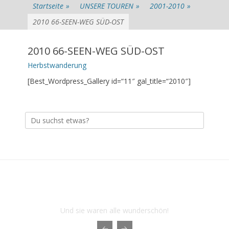
Startseite
»
UNSERE TOUREN
»
2001-2010
»
2010 66-SEEN-WEG SÜD-OST
2010 66-SEEN-WEG SÜD-OST
Herbstwanderung
[Best_Wordpress_Gallery id=“11″ gal_title=“2010″]
Suche
nach:
Das sind die letzten Touren der
Herbstwanderer 1976
Und sie waren alle wunderschön!