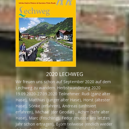
2020 LECHWEG
Wir freuen uns schon auf September 2020 auf dem
Lechweg zu wandern. Herbstwanderung 2020
19.09.2020-27.09.2020 Teilnehmer: Rudi (ganz alter
Hase), Matthias (junger alter Hase), Horst (ältester
Hase), Sönke (erfahren), Andreas (unfrisiert
erfahren), Michael (der Geodät) , Achim (sehr alter
Hase), Marc (Frischling), Fedor (musste uns letztes
Jahr schon ertragen), Björn teilweise (endlich wieder