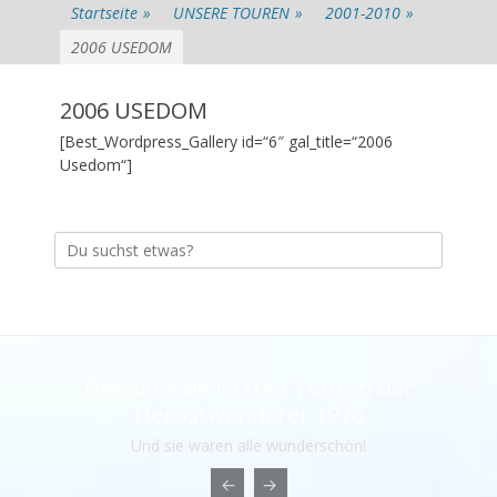
Startseite
»
UNSERE TOUREN
»
2001-2010
»
2006 USEDOM
2006 USEDOM
[Best_Wordpress_Gallery id=“6″ gal_title=“2006
Usedom“]
Suche
nach:
Das sind die letzten Touren der
Herbstwanderer 1976
Und sie waren alle wunderschön!