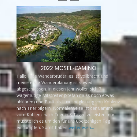
2022 MOSEL-CAMINO
Hallo liebe Wanderbrüder, es ist vollbracht und
meine erste Wanderplanung ist soweit
abgeschlossen. In diesen Jahr wollen sich 7
wagemutige Mitstreiter (Stefan muss noch etwas
abklären) und Pauli als Luxusbegleitung von Koblenz
nach Trier pilgern. Normalerweise ist der Camino
vom Koblenz nach Trier in 8 Tagen zu leisten, nur
musste ich es um den für uns überzähligen Tag
eindampfen. Somit haben
weiterlesen...