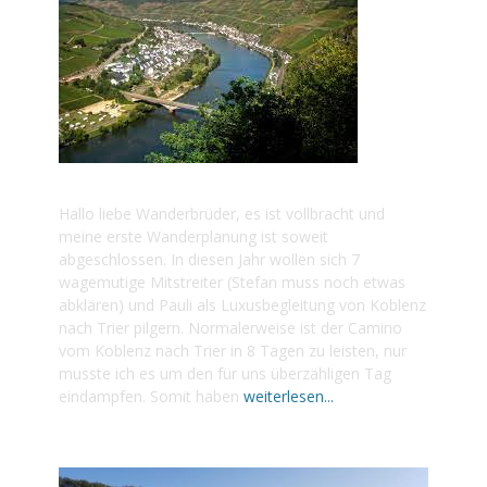
2022 MOSEL-CAMINO
Hallo liebe Wanderbrüder, es ist vollbracht und
meine erste Wanderplanung ist soweit
abgeschlossen. In diesen Jahr wollen sich 7
wagemutige Mitstreiter (Stefan muss noch etwas
abklären) und Pauli als Luxusbegleitung von Koblenz
nach Trier pilgern. Normalerweise ist der Camino
vom Koblenz nach Trier in 8 Tagen zu leisten, nur
musste ich es um den für uns überzähligen Tag
eindampfen. Somit haben
weiterlesen...