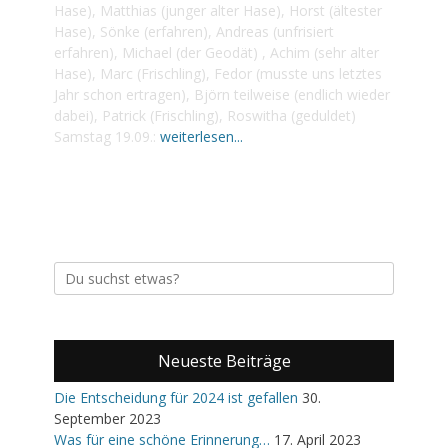
Hase), Matthias (junger alter Hase), Horst (ältester
Hase), Sönke (erfahren), Andreas (unfrisiert
erfahren), Michael (der Geodät) , Achim (sehr alter
Hase), Marc (Frischling), Fedor (musste uns letztes
Jahr schon ertragen), Björn teilweise (endlich wieder
dabei), Patrick (Frischling), Roswitha (geduldet)
Samstag 19.09.:
weiterlesen...
Suche
nach:
Neueste Beiträge
Die Entscheidung für 2024 ist gefallen
30.
September 2023
Was für eine schöne Erinnerung…
17. April 2023