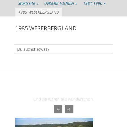
Startseite
»
UNSERE TOUREN
»
1981-1990
»
1985 WESERBERGLAND
1985 WESERBERGLAND
Suche
nach:
Das sind die letzten Touren der
Herbstwanderer 1976
Und sie waren alle wunderschön!