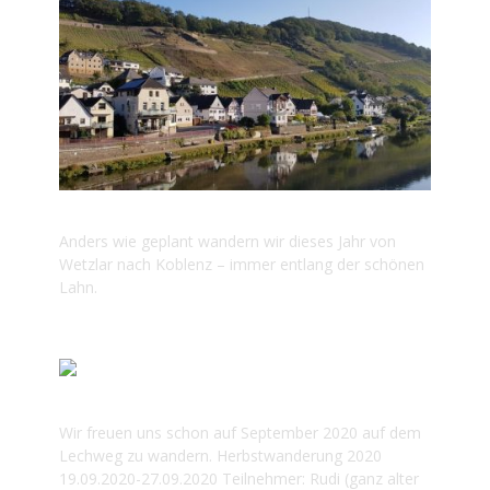
2021 LAHNWEG
Anders wie geplant wandern wir dieses Jahr von
Wetzlar nach Koblenz – immer entlang der schönen
Lahn.
2020 LECHWEG
Wir freuen uns schon auf September 2020 auf dem
Lechweg zu wandern. Herbstwanderung 2020
19.09.2020-27.09.2020 Teilnehmer: Rudi (ganz alter