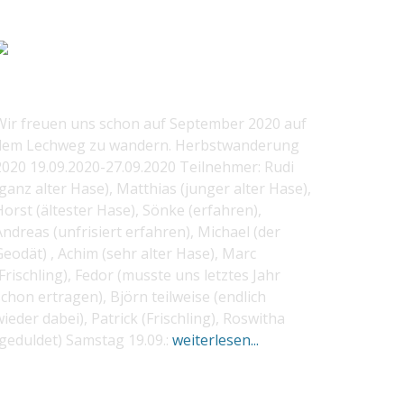
2020 LECHWEG
Wir freuen uns schon auf September 2020 auf
dem Lechweg zu wandern. Herbstwanderung
2020 19.09.2020-27.09.2020 Teilnehmer: Rudi
ganz alter Hase), Matthias (junger alter Hase),
orst (ältester Hase), Sönke (erfahren),
ndreas (unfrisiert erfahren), Michael (der
Geodät) , Achim (sehr alter Hase), Marc
Frischling), Fedor (musste uns letztes Jahr
chon ertragen), Björn teilweise (endlich
ieder dabei), Patrick (Frischling), Roswitha
(geduldet) Samstag 19.09.:
weiterlesen...