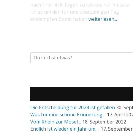
nach Trier in 8 Tagen zu leisten, nur musste
ich es um den für uns überzähligen Tag
eindampfen. Somit haben
weiterlesen...
Suche
nach:
Die Entscheidung für 2024 ist gefallen
30. Se
Was für eine schöne Erinnerung…
17. April 20
Vom Rhein zur Mosel…
18. September 2022
Endlich ist wieder ein Jahr um….
17. September