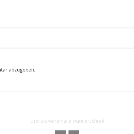
tar abzugeben.
ie letzten Touren der Herbstwa
Und sie waren alle wunderschön!