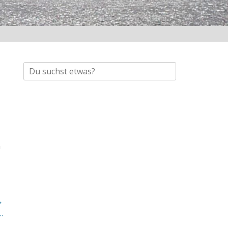
Suche
nach:
n
→
.