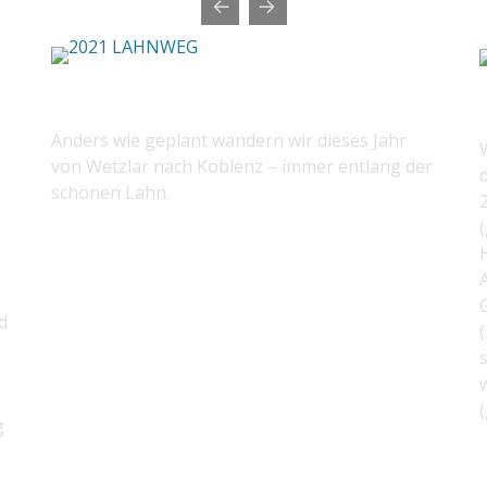
2021 LAHNWEG
Anders wie geplant wandern wir dieses Jahr
von Wetzlar nach Koblenz – immer entlang der
schönen Lahn.
(
H
A
d
(
s
w
g