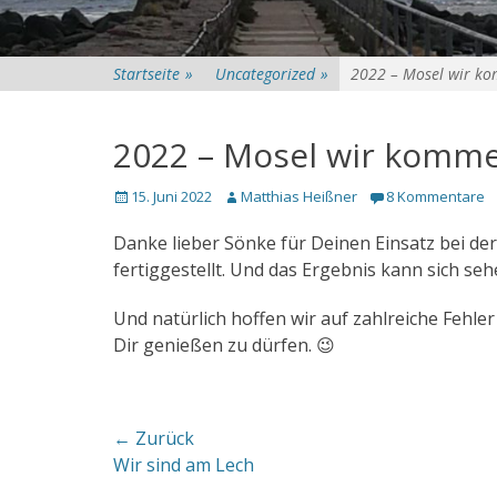
Startseite
»
Uncategorized
»
2022 – Mosel wir 
2022 – Mosel wir komm
Veröffentlicht
Autor
15. Juni 2022
Matthias Heißner
8 Kommentare
am
Danke lieber Sönke für Deinen Einsatz bei de
fertiggestellt. Und das Ergebnis kann sich seh
Und natürlich hoffen wir auf zahlreiche Fehl
Dir genießen zu dürfen. 😉
Beitragsnavigation
← Zurück
Vorhergehender
Wir sind am Lech
Beitrag: