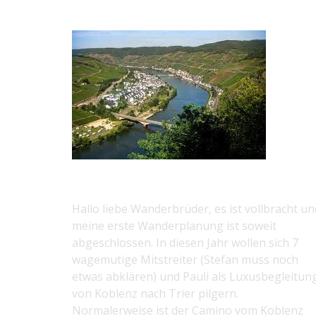
2022 MOSEL-CAMINO
Hallo liebe Wanderbrüder, es ist vollbracht un
meine erste Wanderplanung ist soweit
abgeschlossen. In diesen Jahr wollen sich 7
wagemutige Mitstreiter (Stefan muss noch
etwas abklären) und Pauli als Luxusbegleitun
von Koblenz nach Trier pilgern.
Normalerweise ist der Camino vom Koblenz