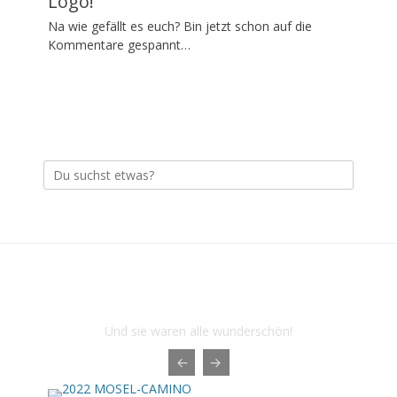
Logo!
Kommentieren
Veröffentlicht
Na wie gefällt es euch? Bin jetzt schon auf die
am
2.
Kommentare gespannt…
September
2017
1
Kommentar
Suche
nach:
Das sind die letzten Touren der
Herbstwanderer 1976
Und sie waren alle wunderschön!