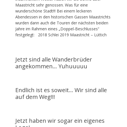
September
Maastricht sehr genossen. Was für eine
2017
wunderschöne Stadt!!! Bei einem leckeren
Abendessen in den historischen Gassen Maastrichts
Kommentieren
wurden dann auch die Touren der nächsten beiden
Jahre im Rahmen eines „Doppel-Beschlusses“
festgelegt: 2018 Schlei 2019 Maastricht – Lüttich
Jetzt sind alle Wanderbrüder
angekommen… Yuhuuuuu
Veröffentlicht
am
16.
September
2017
Endlich ist es soweit… Wir sind alle
auf dem Weg!!!
Kommentieren
Veröffentlicht
am
16.
September
2017
Jetzt haben wir sogar ein eigenes