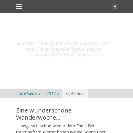
Primärmenu
Heade
Weiter
Toggl
zum
Inhalt
Jedes Jahr Ende September durchwandern wir
eine Woche lang eine Region unseres
wunderbaren Deutschlands!
Startseite
»
2017
»
September
Eine wunderschöne
Wanderwoche…
Veröffentlicht
… neigt sich schon wieder dem Ende. Bei
am
23.
traumhaftem Wetter haben wir die Sonne über