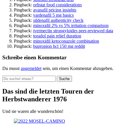
Pingback:
orlistat food considerations
Pingback:
avanafil pricing insights
Pingback:
vardenafil 5 mg basics
Pingback:
sildenafil authenticity check
Pingback:
minoxidil 2% vs 5% irritation comparison
Pingback:
ivermectin strongyloides peer‑reviewed data
Pingback:
toradol pain relief duration
Pingback:
minoxidil ketoconazole combination
Pingback:
bupropion hcl 150 mg reddit
Schreibe einen Kommentar
Du musst
angemeldet
sein, um einen Kommentar abzugeben.
Suche
nach:
Das sind die letzten Touren der
Herbstwanderer 1976
Und sie waren alle wunderschön!