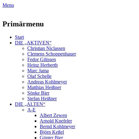
Weiter
Menu
zum
Inhalt
Primärmenu
Start
DIE „AKTIVEN“
Christian Niclassen
Clemens Schoppenhauer
Fedor Gilissen
Heinz Herberth
Marc Jama
Olaf Schelle
Andreas Kohlmeyer
Matthias Heißner
Sönke Bier
Stefan Heißner
DIE „ALTEN“
A-E
Albert Zewen
Arnold Knefeler
Bernd Kohlmeyer
Björn Keßel
Günter Bier