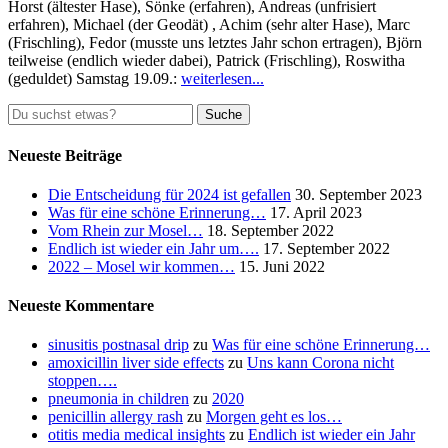
Horst (ältester Hase), Sönke (erfahren), Andreas (unfrisiert
erfahren), Michael (der Geodät) , Achim (sehr alter Hase), Marc
(Frischling), Fedor (musste uns letztes Jahr schon ertragen), Björn
teilweise (endlich wieder dabei), Patrick (Frischling), Roswitha
(geduldet) Samstag 19.09.:
weiterlesen...
Suche
nach:
Neueste Beiträge
Die Entscheidung für 2024 ist gefallen
30. September 2023
Was für eine schöne Erinnerung…
17. April 2023
Vom Rhein zur Mosel…
18. September 2022
Endlich ist wieder ein Jahr um….
17. September 2022
2022 – Mosel wir kommen…
15. Juni 2022
Neueste Kommentare
sinusitis postnasal drip
zu
Was für eine schöne Erinnerung…
amoxicillin liver side effects
zu
Uns kann Corona nicht
stoppen….
pneumonia in children
zu
2020
penicillin allergy rash
zu
Morgen geht es los…
otitis media medical insights
zu
Endlich ist wieder ein Jahr