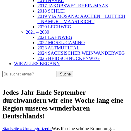
2016 HAVEL
2017 JAKOBSWEG RHEIN-MAAS
2018 SCHLEI
2019 VIA MOSANA: AACHEN – LÜTTICH
– NAMUR – MAASTRICHT
2020 LECHWEG
2021 – 2030
2021 LAHNWEG
2022 MOSEL-CAMINO
2023 ALTMÜHLTAL
2024 SÄCHSISCHER WEINWANDERWEG
2025 HEIDSCHNUCKENWEG
WIE ALLES BEGANN
Header
Suche
Toggle
nach:
Jedes Jahr Ende September
durchwandern wir eine Woche lang eine
Region unseres wunderbaren
Deutschlands!
Startseite
»
Uncategorized
»
Was für eine schöne Erinnerung…