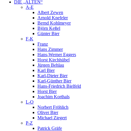
DIE „ALTEN“
A-E
Albert Zewen
Arnold Knefeler
Bernd Kohlmeyer
Björn Keßel
Günter Bier
F-K
Franz
Hans Zimmer
Hans-Werner Eggers
Horst Kirchhübel
Jürgen Behlau
Karl Bier
Karl-Dieter Bier
Karl-Günther Bier
Hans-Friedrich Bielfeld
Horst Bier
Joachim Korthals
L-O
Norbert Fröhlich
Oliver Bier
Michael Ziegert
P-Z
Patrick Gräfe