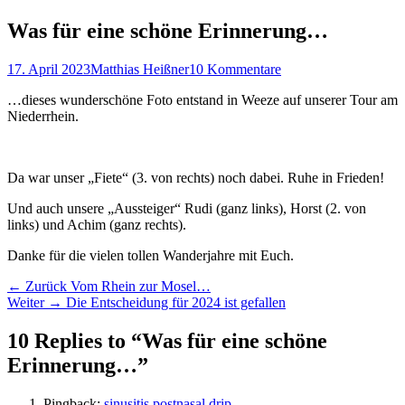
Was für eine schöne Erinnerung…
Veröffentlicht
Autor
17. April 2023
Matthias Heißner
10 Kommentare
am
…dieses wunderschöne Foto entstand in Weeze auf unserer Tour am
Niederrhein.
Da war unser „Fiete“ (3. von rechts) noch dabei. Ruhe in Frieden!
Und auch unsere „Aussteiger“ Rudi (ganz links), Horst (2. von
links) und Achim (ganz rechts).
Danke für die vielen tollen Wanderjahre mit Euch.
Beitragsnavigation
Vorhergehender
← Zurück
Vom Rhein zur Mosel…
Nächster
Beitrag:
Weiter →
Die Entscheidung für 2024 ist gefallen
Beitrag:
10 Replies to “Was für eine schöne
Erinnerung…”
Pingback:
sinusitis postnasal drip