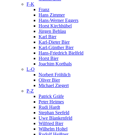
F-K
Franz
Hans Zimmer
Hans-Werner Eggers
Horst Kirchhübel
Jürgen Behlau
Karl Bier
Karl-Dieter Bier
Karl-Günther Bier
Hans-Friedrich Bielfeld
Horst Bier
Joachim Korthals
L-O
Norbert Fröhlich
Oliver Bier
Michael Ziegert
P-Z
Patrick Gräfe
Peter Heimes
Rudi Hardt
Stephan Seefeld
Uwe Blankenfeld
Wilfried Bier
Wilhelm Holtel
Rudolf Heißner