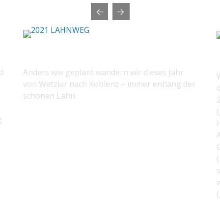
2021 LAHNWEG
d
Anders wie geplant wandern wir dieses Jahr
von Wetzlar nach Koblenz – immer entlang der
schönen Lahn.
(
g
H
A
(
s
w