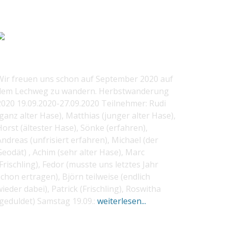
2020 LECHWEG
Wir freuen uns schon auf September 2020 auf
dem Lechweg zu wandern. Herbstwanderung
2020 19.09.2020-27.09.2020 Teilnehmer: Rudi
ganz alter Hase), Matthias (junger alter Hase),
orst (ältester Hase), Sönke (erfahren),
ndreas (unfrisiert erfahren), Michael (der
Geodät) , Achim (sehr alter Hase), Marc
Frischling), Fedor (musste uns letztes Jahr
chon ertragen), Björn teilweise (endlich
ieder dabei), Patrick (Frischling), Roswitha
(geduldet) Samstag 19.09.:
weiterlesen...