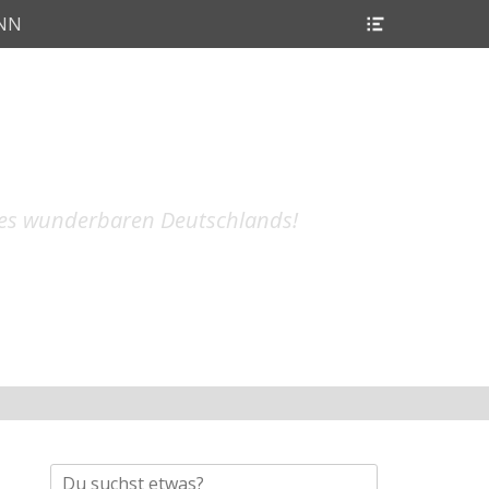
Header
ANN
Toggle
res wunderbaren Deutschlands!
Suche