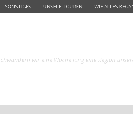
SONSTIGES
UNSERE TOUREN
WIE ALLES BEG
rchwandern wir eine Woche lang eine Region unse