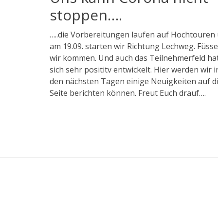
stoppen….
Veröffentlicht
…..die Vorbereitungen laufen auf Hochtouren
am
2.
am 19.09. starten wir Richtung Lechweg. Füss
August
wir kommen. Und auch das Teilnehmerfeld ha
2020
sich sehr posititv entwickelt. Hier werden wir i
10
den nächsten Tagen einige Neuigkeiten auf d
Kommentare
Seite berichten können. Freut Euch drauf….
Das sind d