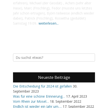
erfahren), Michael (der Geodät) , Achim (sehr alter
Hase), Marc (Frischling), Fedor (musste uns letztes
Jahr schon ertragen), Björn teilweise (endlich wieder
dabei), Patrick (Frischling), Roswitha (geduldet)
Samstag 19.09.:
weiterlesen...
Suche
nach:
Neueste Beiträge
Die Entscheidung für 2024 ist gefallen
30.
September 2023
Was für eine schöne Erinnerung…
17. April 2023
Vom Rhein zur Mosel…
18. September 2022
Endlich ist wieder ein Jahr um….
17. September 2022