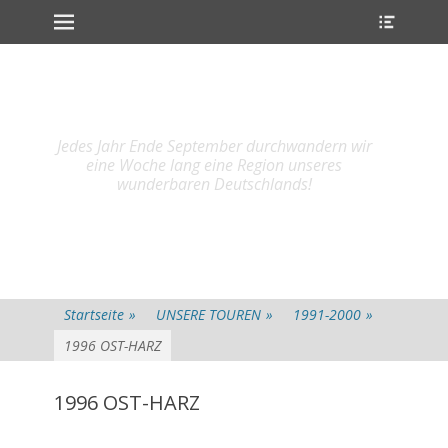
Primärmenu
Heade
Weiter
Toggl
zum
Inhalt
Jedes Jahr Ende September durchwandern wir
eine Woche lang eine Region unseres
wunderbaren Deutschlands!
Startseite
»
UNSERE TOUREN
»
1991-2000
»
1996 OST-HARZ
1996 OST-HARZ