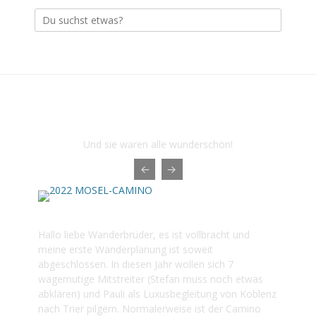
Suche
nach:
Das sind die letzten Touren der
Herbstwanderer 1976
Und sie waren alle wunderschön!
2022 MOSEL-CAMINO
Hallo liebe Wanderbrüder, es ist vollbracht und
meine erste Wanderplanung ist soweit
abgeschlossen. In diesen Jahr wollen sich 7
wagemutige Mitstreiter (Stefan muss noch etwas
abklären) und Pauli als Luxusbegleitung von Koblenz
nach Trier pilgern. Normalerweise ist der Camino