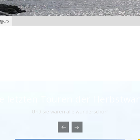
ggers
ie letzten Touren der Herbstwa
Und sie waren alle wunderschön!