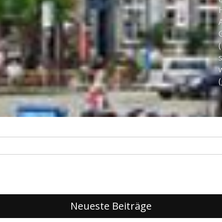
H
A
(
s
w
Neueste Beiträge