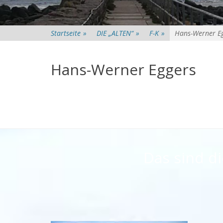
Startseite
»
DIE „ALTEN“
»
F-K
»
Hans-Werner E
Hans-Werner Eggers
Das sind d