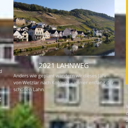
2021 LAHNWEG
d
Anders wie geplant wandern wir dieses Jahr
von Wetzlar nach Koblenz – immer entlang der
schönen Lahn.
g
(