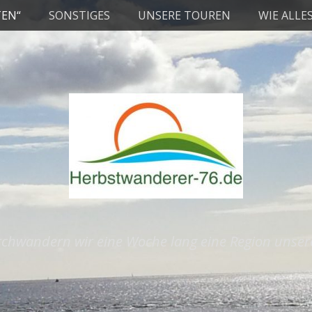
TEN“
SONSTIGES
UNSERE TOUREN
WIE ALLE
rchwandern wir eine Woche lang eine Region unse