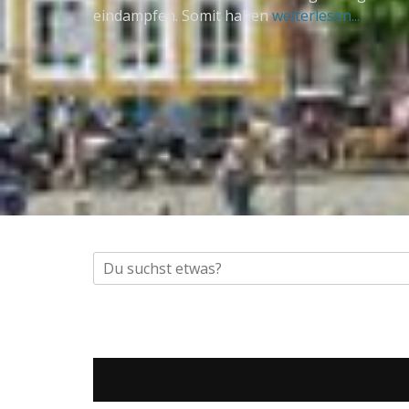
eindampfen. Somit haben
weiterlesen...
Suche
nach: