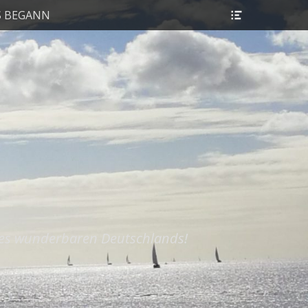
Header
S BEGANN
Toggle
res wunderbaren Deutschlands!