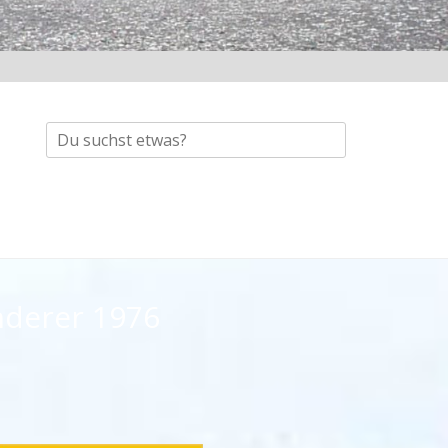
Suche
nach:
nderer 1976