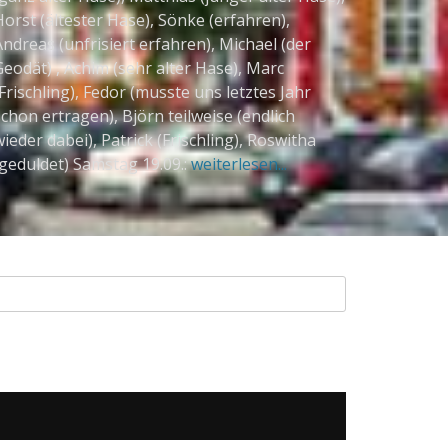
orst (ältester Hase), Sönke (erfahren),
ndreas (unfrisiert erfahren), Michael (der
Geodät) , Achim (sehr alter Hase), Marc
Frischling), Fedor (musste uns letztes Jahr
chon ertragen), Björn teilweise (endlich
ieder dabei), Patrick (Frischling), Roswitha
(geduldet) Samstag 19.09.:
weiterlesen...