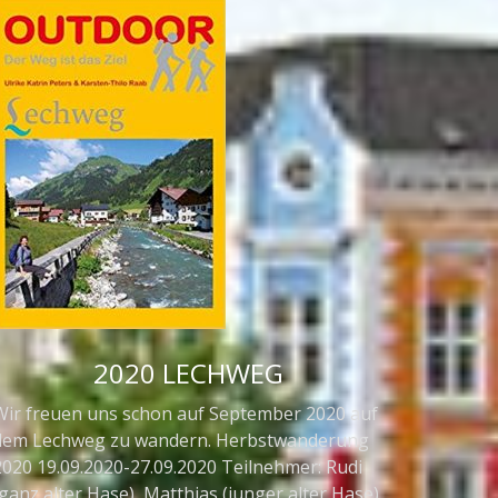
2020 LECHWEG
Wir freuen uns schon auf September 2020 auf
dem Lechweg zu wandern. Herbstwanderung
2020 19.09.2020-27.09.2020 Teilnehmer: Rudi
ganz alter Hase), Matthias (junger alter Hase),