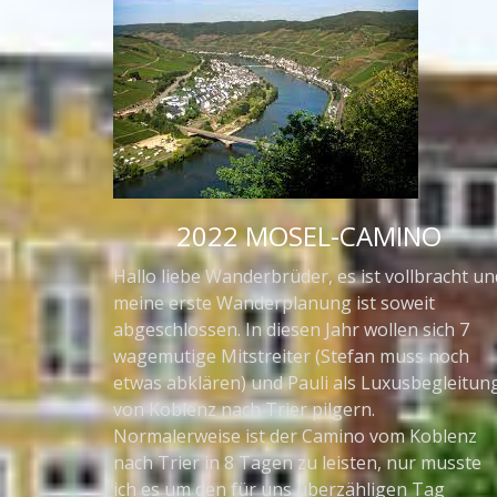
2022 MOSEL-CAMINO
Hallo liebe Wanderbrüder, es ist vollbracht un
meine erste Wanderplanung ist soweit
abgeschlossen. In diesen Jahr wollen sich 7
wagemutige Mitstreiter (Stefan muss noch
etwas abklären) und Pauli als Luxusbegleitun
von Koblenz nach Trier pilgern.
Normalerweise ist der Camino vom Koblenz
nach Trier in 8 Tagen zu leisten, nur musste
ich es um den für uns überzähligen Tag