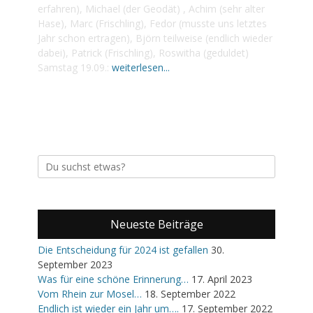
erfahren), Michael (der Geodät) , Achim (sehr alter
Hase), Marc (Frischling), Fedor (musste uns letztes
Jahr schon ertragen), Björn teilweise (endlich wieder
dabei), Patrick (Frischling), Roswitha (geduldet)
Samstag 19.09.:
weiterlesen...
Suche
nach:
Neueste Beiträge
Die Entscheidung für 2024 ist gefallen
30.
September 2023
Was für eine schöne Erinnerung…
17. April 2023
Vom Rhein zur Mosel…
18. September 2022
Endlich ist wieder ein Jahr um….
17. September 2022