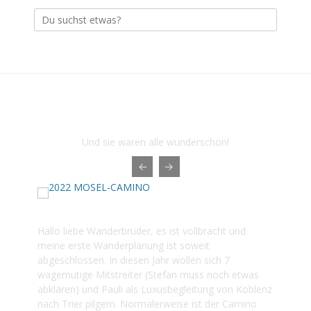
Suche
nach:
Das sind die letzten Touren der
Herbstwanderer 1976
Und sie waren alle wunderschön!
2022 MOSEL-CAMINO
Hallo liebe Wanderbrüder, es ist vollbracht und
meine erste Wanderplanung ist soweit
abgeschlossen. In diesen Jahr wollen sich 7
wagemutige Mitstreiter (Stefan muss noch etwas
abklären) und Pauli als Luxusbegleitung von Koblenz
nach Trier pilgern. Normalerweise ist der Camino