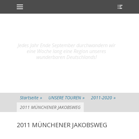
Primärmenu
Heade
Weiter
Toggl
zum
Inhalt
Jedes Jahr Ende September durchwandern wir
eine Woche lang eine Region unseres
wunderbaren Deutschlands!
Startseite
»
UNSERE TOUREN
»
2011-2020
»
2011 MÜNCHENER JAKOBSWEG
2011 MÜNCHENER JAKOBSWEG