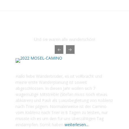
Das sind die letzten Touren der
Herbstwanderer 1976
Und sie waren alle wunderschön!
2022 MOSEL-CAMINO
Hallo liebe Wanderbrüder, es ist vollbracht und
meine erste Wanderplanung ist soweit
abgeschlossen. In diesen Jahr wollen sich 7
wagemutige Mitstreiter (Stefan muss noch etwas
abklären) und Pauli als Luxusbegleitung von Koblenz
nach Trier pilgern. Normalerweise ist der Camino
vom Koblenz nach Trier in 8 Tagen zu leisten, nur
musste ich es um den für uns überzähligen Tag
eindampfen. Somit haben
weiterlesen...