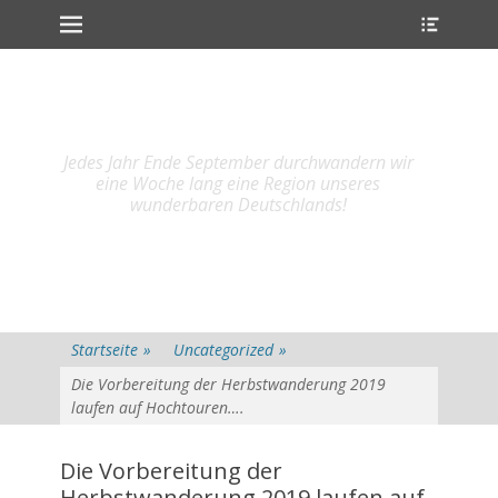
Primärmenu
Heade
Weiter
Toggl
zum
Inhalt
Jedes Jahr Ende September durchwandern wir
eine Woche lang eine Region unseres
wunderbaren Deutschlands!
Startseite
»
Uncategorized
»
Die Vorbereitung der Herbstwanderung 2019
laufen auf Hochtouren….
Die Vorbereitung der
Herbstwanderung 2019 laufen auf