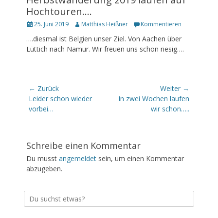
Hochtouren….
Veröffentlicht
Autor
25. Juni 2019
Matthias Heißner
Kommentieren
am
….diesmal ist Belgien unser Ziel. Von Aachen über
Lüttich nach Namur. Wir freuen uns schon riesig….
Beitragsnavigation
← Zurück
Weiter →
Vorhergehender
Nächster
Leider schon wieder
In zwei Wochen laufen
Beitrag:
Beitrag:
vorbei…
wir schon…..
Schreibe einen Kommentar
Du musst
angemeldet
sein, um einen Kommentar
abzugeben.
Suche
nach: